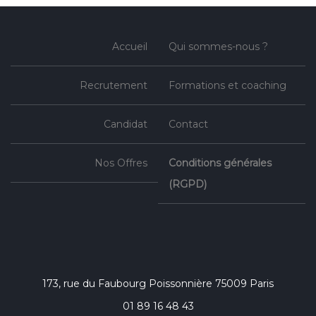
Accueil
Qui sommes-nous ?
Recrutement
Formations et coaching
Candidat
Contact
Nos Offres
Conditions générales
(RGPD)
173, rue du Faubourg Poissonnière 75009 Paris
01 89 16 48 43