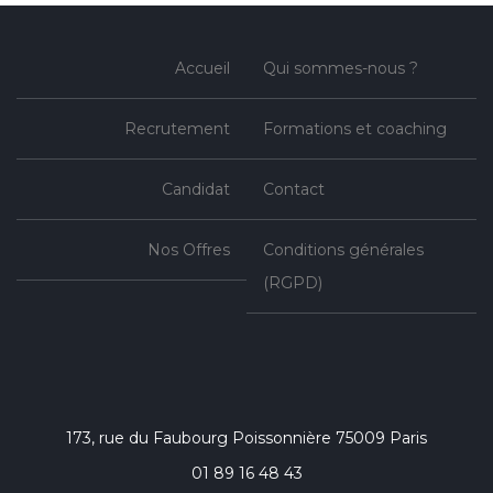
Accueil
Qui sommes-nous ?
Recrutement
Formations et coaching
Candidat
Contact
Nos Offres
Conditions générales
(RGPD)
173, rue du Faubourg Poissonnière 75009 Paris
01 89 16 48 43