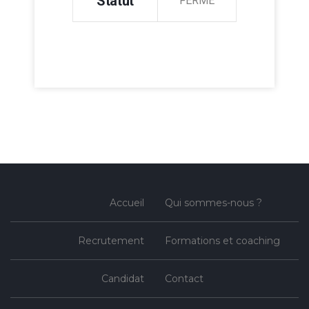
Statut
FERMÉ
Accueil
Qui sommes-nous ?
Recrutement
Formations et coaching
Candidat
Contact