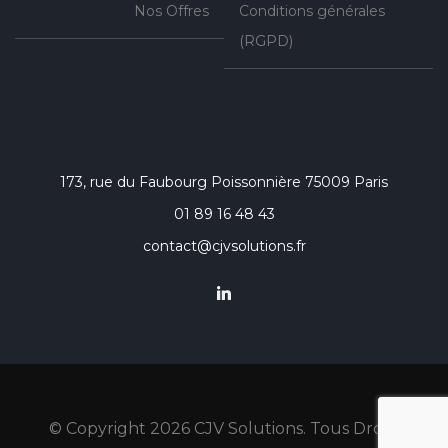
Nos Offres
Conditions générales
(RGPD)
173, rue du Faubourg Poissonnière 75009 Paris
01 89 16 48 43
contact@cjvsolutions.fr
© Copyright
2026
CJV Solutions. Tous Droits